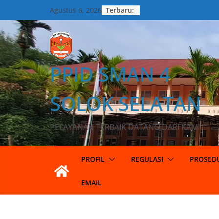
Terbaru:
Agustus 6, 2026
PPID SMAN 4
SOLOK SELATAN
PELAYANAN TERBAIK DATANG DARI KAMI
PROFIL
REGULASI
PROSED
EMAIL