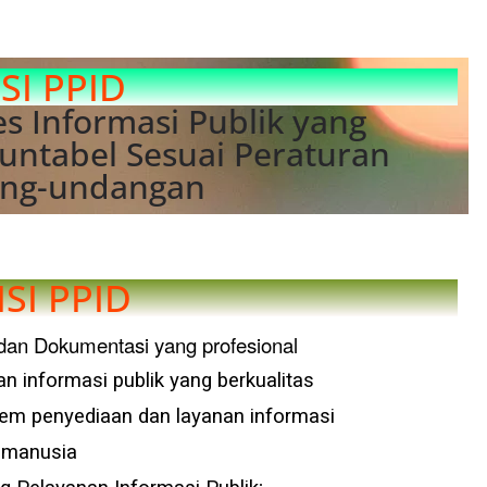
ISI PPID
 Informasi Publik yang
untabel Sesuai Peraturan
ng-undangan
SI PPID
dan Dokumentasi yang profesional
 informasi publik yang berkualitas
 penyediaan dan layanan informasi
 manusia