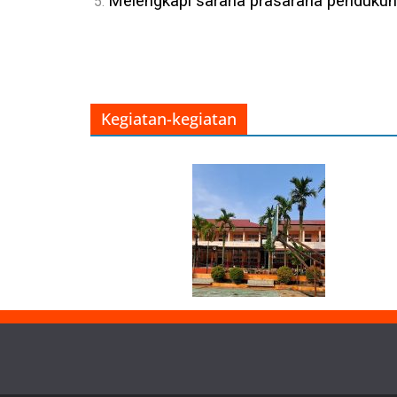
Melengkapi sarana prasarana pendukung
Kegiatan-kegiatan