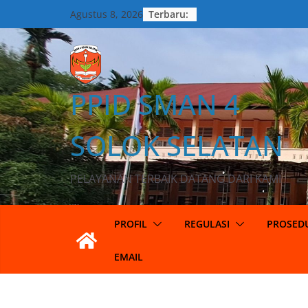
Terbaru:
Agustus 8, 2026
PPID SMAN 4
SOLOK SELATAN
PELAYANAN TERBAIK DATANG DARI KAMI
PROFIL
REGULASI
PROSED
EMAIL