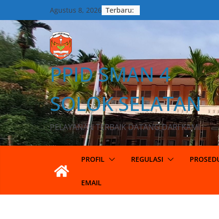
Terbaru:
Agustus 8, 2026
PPID SMAN 4
SOLOK SELATAN
PELAYANAN TERBAIK DATANG DARI KAMI
PROFIL
REGULASI
PROSED
EMAIL